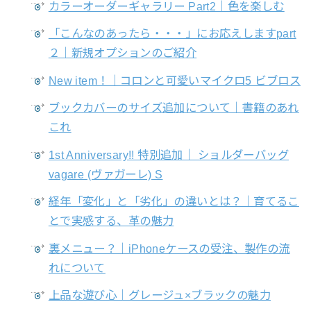
カラーオーダーギャラリー Part2｜色を楽しむ
「こんなのあったら・・・」にお応えしますpart
２｜新規オプションのご紹介
New item！｜コロンと可愛いマイクロ5 ビブロス
ブックカバーのサイズ追加について｜書籍のあれ
これ
1st Anniversary!! 特別追加｜ ショルダーバッグ
vagare (ヴァガーレ) S
経年「変化」と「劣化」の違いとは？｜育てるこ
とで実感する、革の魅力
裏メニュー？｜iPhoneケースの受注、製作の流
れについて
上品な遊び心｜グレージュ×ブラックの魅力