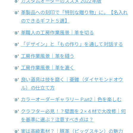
カスタムオーダーのススメ 2022年版
革製品への刻印で「特別な贈り物」に。【名入れ
のできるギフト５選】
革職人の工房作業風景｜革を切る
「デザイン」と「もの作り」を通して対話する
工房作業風景｜革を縫う
工房作業風景｜革を漉く
良い道具は技を磨く｜菱錐（ダイヤモンドオウ
ル）の仕立て方
カラーオーダーギャラリー Part2｜色を楽しむ
クラフター必見！？壁面を２×４材で大改修｜何
を基準に選ぶ？注意すべき点は？
実は高級素材？｜豚革（ピッグスキン）の魅力