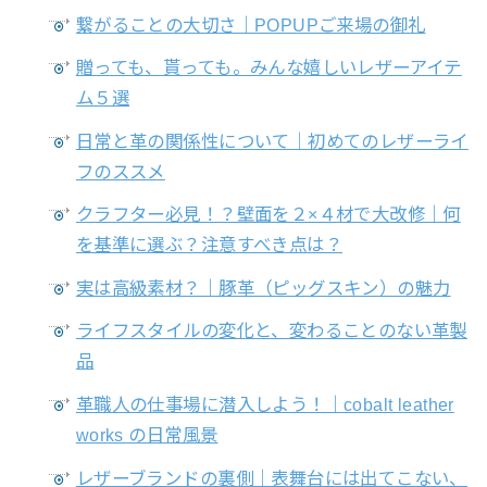
繋がることの大切さ｜POPUPご来場の御礼
贈っても、貰っても。みんな嬉しいレザーアイテ
ム５選
日常と革の関係性について｜初めてのレザーライ
フのススメ
クラフター必見！？壁面を２×４材で大改修｜何
を基準に選ぶ？注意すべき点は？
実は高級素材？｜豚革（ピッグスキン）の魅力
ライフスタイルの変化と、変わることのない革製
品
革職人の仕事場に潜入しよう！｜cobalt leather
works の日常風景
レザーブランドの裏側｜表舞台には出てこない、