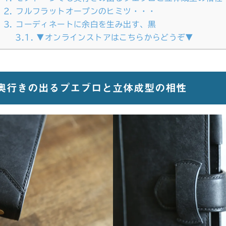
2.
フルフラットオープンのヒミツ・・・
3.
コーディネートに余白を生み出す、黒
3.1.
▼オンラインストアはこちらからどうぞ▼
奥行きの出るプエブロと立体成型の相性