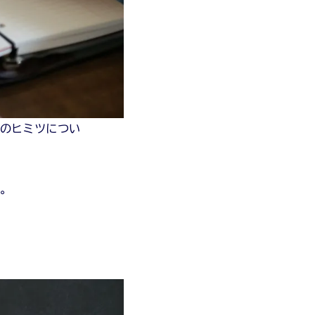
のヒミツについ
。