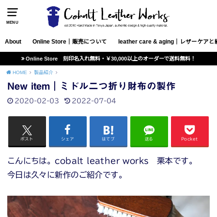
MENU
About
Online Store｜販売について
leather care & aging｜レザー
Online Store 刻印名入れ無料・￥30,000以上のオーダーで送料無料！
HOME
製品紹介
New item｜ミドル二つ折り財布の製作
2020-02-03
2022-07-04
ポスト
シェア
はてブ
送る
Pocket
こんにちは。cobalt leather works 栗本です。
今日は久々に新作のご紹介です。