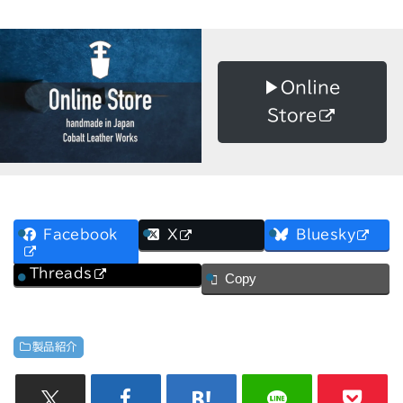
▶︎Online
Store
Facebook
X
Bluesky
Threads
Copy
製品紹介