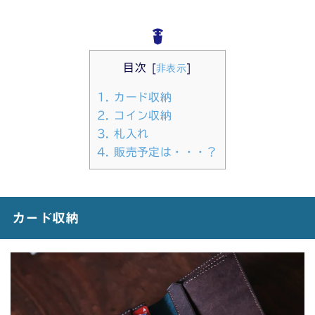
目次
[
非表示
]
1.
カード収納
2.
コイン収納
3.
札入れ
4.
販売予定は・・・？
カード収納