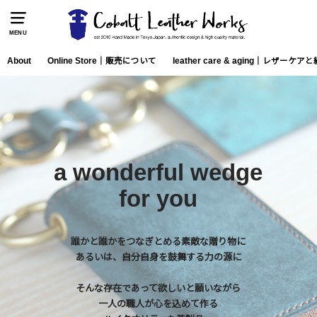
MENU
About
Online Store｜販売について
leather care & aging｜レザー
a wonderful wedge
for you
誰かと誰かをつなぎとめる素敵な贈り物に
あるいは、自分自身を鼓舞する力の源に
そんな存在であって欲しいと願いながら
一人の職人が心を込めて作る