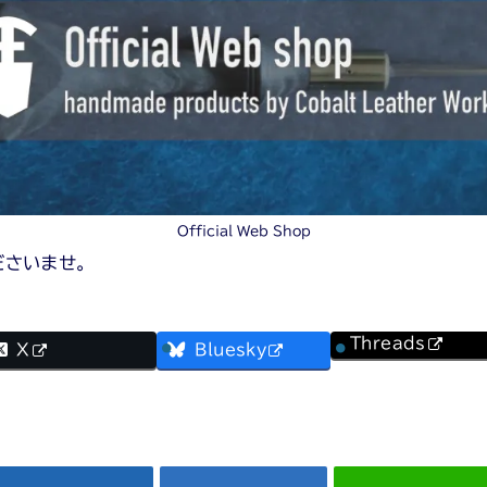
Official Web Shop
ださいませ。
Threads
X
Bluesky